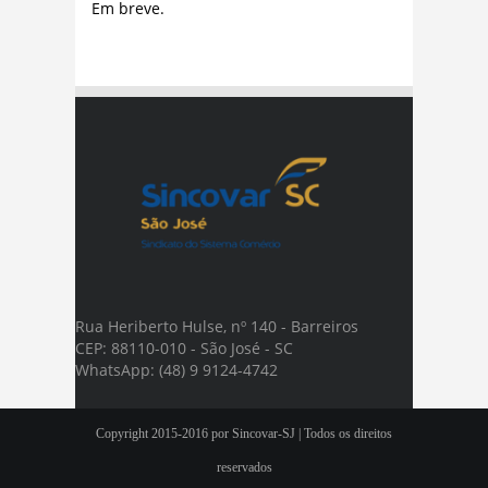
Em breve.
Rua Heriberto Hulse, nº 140 - Barreiros
CEP: 88110-010 - São José - SC
WhatsApp: (48) 9 9124-4742
Copyright 2015-2016 por Sincovar-SJ | Todos os direitos
reservados